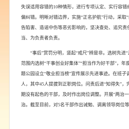
失误适用容错的10种情形，进行专项认定、实行容
偏纠错。明晰对错边界，实施“正名护航”行动，采取
告陷害、造谣中伤等恶劣影响的，坚决查处、追究责
当、为负责者负责。
“事后”赏罚分明，竖起“戒尺”辨是非。选树先
范围内选树“干事创业好集体”“担当作为好干部”，
题公园设立“敬业担当榜”宣传展示先进事迹。在班子
人，其中45人提拔到正职岗位。问责后进“知得失”
期没有起色的干部，及时作出岗位调整。开展“两治一
治。截至目前，对5名干部作出诫勉、调离领导岗位