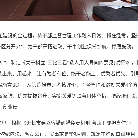
伍建设的全过程，将干部监督管理工作融入日常、抓在经常，坚
三个区分开来”，为干部开拓进取、干事创业保驾护航、撑腰鼓劲。
向标”，制定《关于树立“三比三看”选人用人导向的意见(试行)
选出来、用起来，让有为者有位、能干者能上、优秀者优先，引
的实施意见》，从锻炼培养、考核评价、监督管理和激励关爱4个
议家访、优先提拔晋升、容错关爱等12条具体举措，把经济建设
、创业绩。
私边界，根据《天长市建立容错纠错免责机制 激励干部担当作为、
持“依纪依法、客观公正、实事求是”的原则，规定在推动重点项