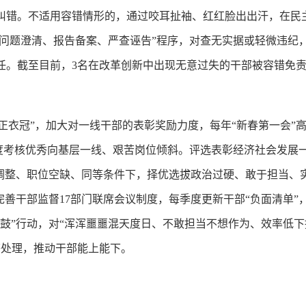
错纠错。不适用容错情形的，通过咬耳扯袖、红红脸出出汗，在民
“问题澄清、报告备案、严查诬告”程序，对查无实据或轻微违纪
任。截至目前，3名在改革创新中出现无意过失的干部被容错免责
进“正衣冠”，加大对一线干部的表彰奖励力度，每年“新春第一会
年度考核优秀向基层一线、艰苦岗位倾斜。评选表彰经济社会发展一
调整、职位空缺、同等条件下，择优选拔政治过硬、敢于担当、实
，完善干部监督17部门联席会议制度，每季度更新干部“负面清单
鼓”行动，对“浑浑噩噩混天度日、不敢担当不想作为、效率低下
等处理，推动干部能上能下。