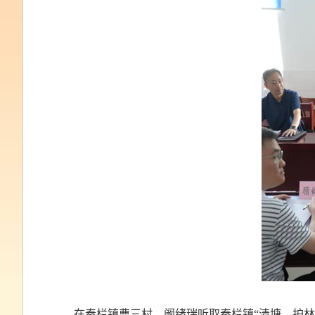
在秦栏镇曹三村，阚绪瑞听取秦栏镇“清塘、护林