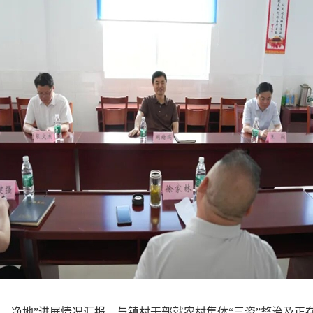
、净地”进展情况汇报，与镇村干部就农村集体“三资”整治及正在